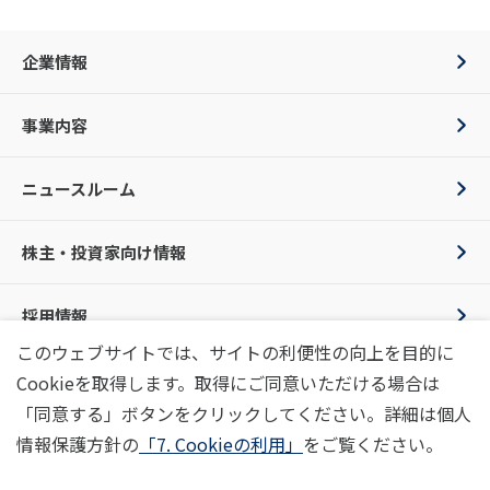
企業情報
事業内容
ニュースルーム
株主・投資家向け情報
採用情報
このウェブサイトでは、サイトの利便性の向上を目的に
Cookieを取得します。取得にご同意いただける場合は
お問い合わせ
プライバシーポリシー
利用条件
SNSポリシー
「同意する」ボタンをクリックしてください。詳細は個人
情報セキュリティポリシー
行動規範
画像規約
サイトマップ
電子公告
情報保護方針の
「7. Cookieの利用」
をご覧ください。
Copyright © 2022 TRIAL Holdings, Inc. all rights reserved.