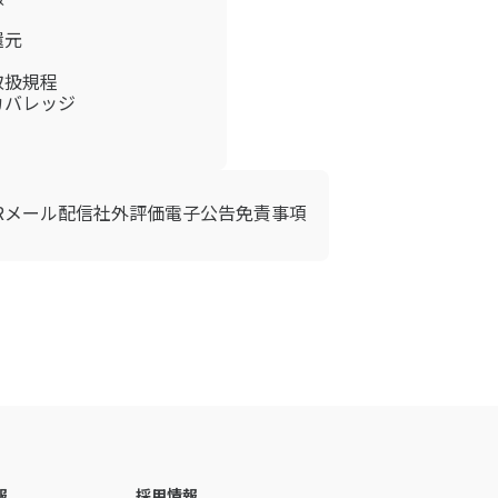
還元
取扱規程
カバレッジ
IRメール配信
社外評価
電子公告
免責事項
報
採用情報