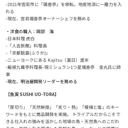
-2021年宮若市に「颯香亭」を移転。地産地消に一層力を入
れる
-現在、宮若颯香亭オーナーシェフを務める
・洋食の職人：岡部 海
-日本料理 虎白
-「人吉旅館」料理長
-「京都麩嘉(ふうか)」
-ニューヨークにある Kajitsu（嘉日）渡米
-箱根九織亭料理長-現ミシュラン1つ星颯香亭 金丸氏に師
事
-
現在、明治屋開発リーダーを務める
【魚寅 SUSHI UO-TORA】
「厚切り」「天然鮮度」「炙り・熱」「檸檬と塩」のキー
ワードをもとに商品開発を実施。 トライアルだからこそで
きる仕入れの強みを活かした地場の魚・天然魚へのこだわ