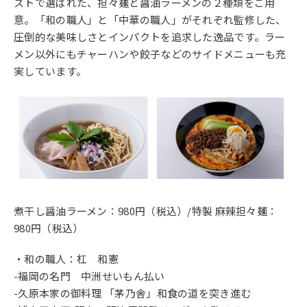
ストで選ばれた、担々麺と醤油ラーメンの２種類をご用
意。「和の職人」と「中華の職人」がそれぞれ監修した、
圧倒的な美味しさとインパクトを追求した逸品です。ラー
メン以外にもチャーハンや餃子などのサイドメニューも充
実しています。
煮干し醤油ラーメン：980円（税込）/特製 麻辣担々麺：
980円（税込）
・和の職人：杠 和憲
-福岡の名門 中洲せいもん払い
-久原本家の御料理 「茅乃舎」和食の道を突き進む