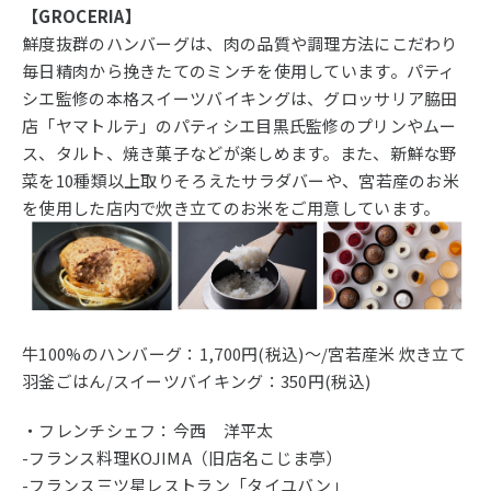
【GROCERIA】
鮮度抜群のハンバーグは、肉の品質や調理方法にこだわり
毎日精肉から挽きたてのミンチを使用しています。パティ
シエ監修の本格スイーツバイキングは、グロッサリア脇田
店「ヤマトルテ」のパティシエ目黒氏監修のプリンやムー
ス、タルト、焼き菓子などが楽しめます。また、新鮮な野
菜を10種類以上取りそろえたサラダバーや、宮若産のお米
を使用した店内で炊き立てのお米をご用意しています。
牛100%のハンバーグ：1,700円(税込)〜/宮若産米 炊き立て
羽釜ごはん/スイーツバイキング：350円(税込)
・フレンチシェフ：今西 洋平太
-フランス料理KOJIMA（旧店名こじま亭）
-フランス三ツ星レストラン「タイユバン」