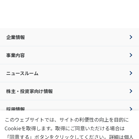
企業情報
事業内容
ニュースルーム
株主・投資家向け情報
採用情報
このウェブサイトでは、サイトの利便性の向上を目的に
Cookieを取得します。取得にご同意いただける場合は
お問い合わせ
プライバシーポリシー
利用条件
SNSポリシー
「同意する」ボタンをクリックしてください。詳細は個人
情報セキュリティポリシー
行動規範
画像規約
サイトマップ