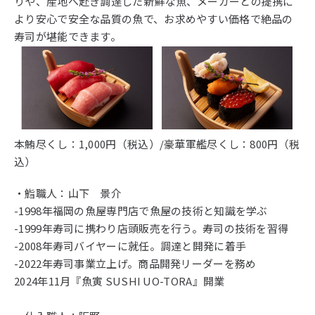
りや、産地へ赴き調達した新鮮な魚、メーカーとの提携に
より安心で安全な品質の魚で、お求めやすい価格で絶品の
寿司が堪能できます。
本鮪尽くし：1,000円（税込）/豪華軍艦尽くし：800円（税
込）
・鮨職人：山下 景介
-1998年福岡の魚屋専門店で魚屋の技術と知識を学ぶ
-1999年寿司に携わり店頭販売を行う。寿司の技術を習得
-2008年寿司バイヤーに就任。調達と開発に着手
-2022年寿司事業立上げ。商品開発リーダーを務め
2024年11月『魚寅 SUSHI UO-TORA』開業