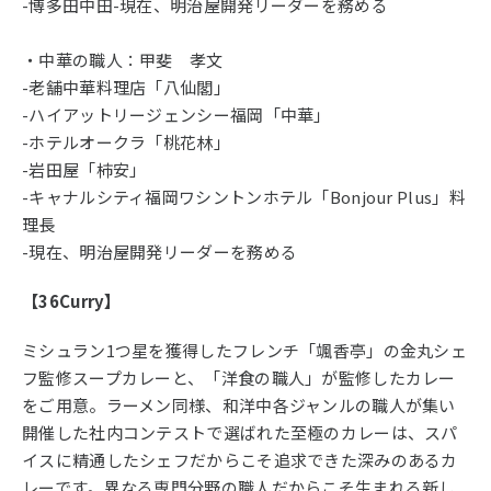
-博多田中田-現在、明治屋開発リーダーを務める
・中華の職人：甲斐 孝文
-老舗中華料理店「八仙閣」
-ハイアットリージェンシー福岡「中華」
-ホテルオークラ「桃花林」
-岩田屋「柿安」
-キャナルシティ福岡ワシントンホテル「Bonjour Plus」料
理長
-現在、明治屋開発リーダーを務める
【36Curry】
ミシュラン1つ星を獲得したフレンチ「颯香亭」の金丸シェ
フ監修スープカレーと、「洋食の職人」が監修したカレー
をご用意。ラーメン同様、和洋中各ジャンルの職人が集い
開催した社内コンテストで選ばれた至極のカレーは、スパ
イスに精通したシェフだからこそ追求できた深みのあるカ
レーです。異なる専門分野の職人だからこそ生まれる新し