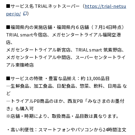
■サービス名 TRIALネットスーパー（
https://trial-netsu
per.jp/
）
■福岡県内の実施店舗・福岡県内６店舗（７月14日時点）
TRIAL smart今宿店、メガセンタートライアル福岡空港
店、
メガセンタートライアル新宮店、TRIAL smart 筑紫野店、
メガセンタートライアル中間店、スーパーセンタートライ
アル東篠崎店
■サービスの特徴 ・豊富な品揃え：約 13,000品目
―生鮮食品、加工食品、日配食品、惣菜、飲料、日用品 な
ど
―トライアルPB商品のほか、西友PB「みなさまのお墨付
き」も購入可
※店舗・時期により、取扱商品・品目数は異なります。
・高い利便性：スマートフォンやパソコンから24時間注文