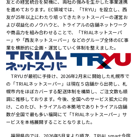
友との経営統合を契機に、両社の強みを生かした事業連携
を進めております。EC領域では、「TRYU」を設立し、西
友が25年以上にわたり培ってきたネットスーパーの運営お
よび収益化のノウハウと、トライアルの店舗ネットワーク
や商品力を組み合わせることで、「TRIALネットスーパ
ー」や「西友ネットスーパー」などのグループ全体のEC事
業を横断的に企画・運営していく体制を整えました。
TRYUが最初に手掛け、2026年2月末に開始した札幌市で
の「TRIALネットスーパー」は現在５店舗から出荷し、札
幌市内をほぼカバーする配送体制を構築し、ご注文数も順
調に推移しております。今後、全国へのサービス拡大に向
け、このたび、トライアルの本拠地でありトライアル店舗
数が全国で最も多い福岡にて「TRIALネットスーパー」サ
ービスを本格展開することとなりました。
福岡県内では、2026年5月末より順次、TRIAL smart今宿